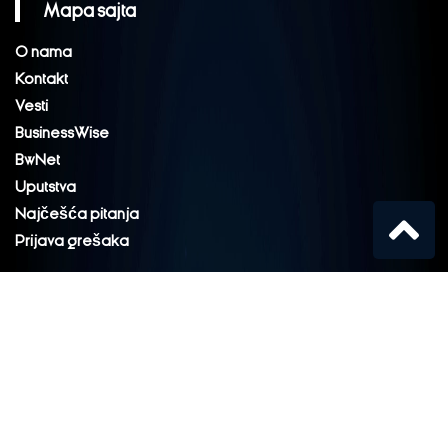
Mapa sajta
O nama
Kontakt
Vesti
BusinessWise
BwNet
Uputstva
Najčešća pitanja
Prijava grešaka
© 2019, MicroCore, Sva prava zadržana.
BusinessWise Moduli
Finex
Komuna
CourtFlow
Commerce