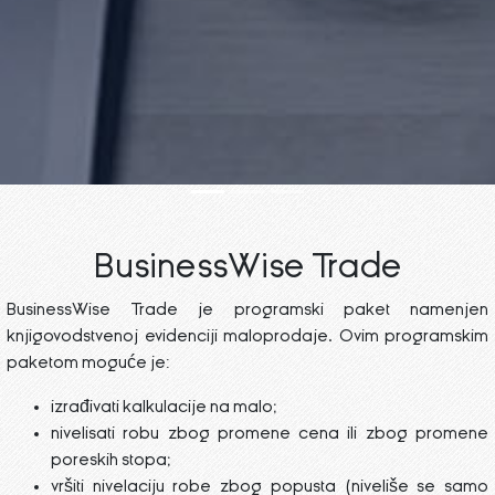
BusinessWise Trade
BusinessWise Trade je programski paket namenjen
knjigovodstvenoj evidenciji maloprodaje. Ovim programskim
paketom moguće je:
izrađivati kalkulacije na malo;
nivelisati robu zbog promene cena ili zbog promene
poreskih stopa;
vršiti nivelaciju robe zbog popusta (niveliše se samo