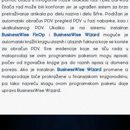
pomoć čitača u mnogome može olakšati rad. I bez bar-kod
čitača rad može biti konforan jer je ugrađen sistem za brzo
pretraživanje artikala po delu naziva i delu šifre. Podržan je
automatski obračun PDV, pregled PDV u fazi nabavke, kao i
ukalkulisanog PDV. Ukoliko je na sistemu instaliran
BusinessWise FinOp
i
BusinessWise Wizard
moguće je
automatski knjižiti knjigu ulaznih i izlaznih faktura koje se koriste
za obračun PDV. Sve evidencije koje se tiču rada u
maloprodaji se ovim programskim paketom mogu ispisati,
počev od trgovačke knjige pa do raznih ispisa iz domena
poreza. Ako je instaliran
BusinessWise Wizard
promene iz
maloprodaje biće proknjižene u finansijskom knjigovodstvu,
pa tako najveću snagu ovom programskom paketu daje
upravo BusinessWise Wizard.