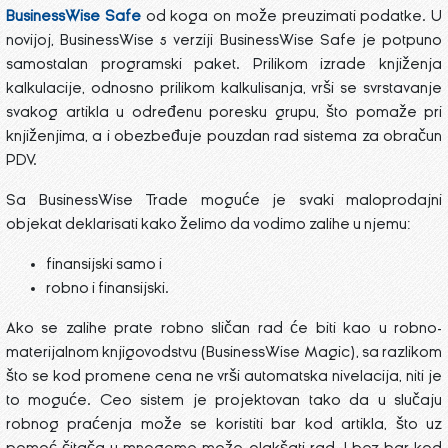
BusinessWise Safe
od koga on može preuzimati podatke. U
novijoj, BusinessWise 5 verziji BusinessWise Safe je potpuno
samostalan programski paket. Prilikom izrade knjiženja
kalkulacije, odnosno prilikom kalkulisanja, vrši se svrstavanje
svakog artikla u određenu poresku grupu, što pomaže pri
knjiženjima, a i obezbeđuje pouzdan rad sistema za obračun
PDV.
Sa BusinessWise Trade moguće je svaki maloprodajni
objekat deklarisati kako želimo da vodimo zalihe u njemu:
finansijski samo i
robno i finansijski.
Ako se zalihe prate robno sličan rad će biti kao u robno-
materijalnom knjigovodstvu (BusinessWise Magic), sa razlikom
što se kod promene cena ne vrši automatska nivelacija, niti je
to moguće. Ceo sistem je projektovan tako da u slučaju
robnog praćenja može se koristiti bar kod artikla, što uz