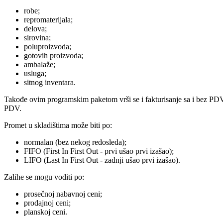
robe;
repromaterijala;
delova;
sirovina;
poluproizvoda;
gotovih proizvoda;
ambalaže;
usluga;
sitnog inventara.
Takođe ovim programskim paketom vrši se i fakturisanje sa i bez PDV,
PDV.
Promet u skladištima može biti po:
normalan (bez nekog redosleda);
FIFO (First In First Out - prvi ušao prvi izašao);
LIFO (Last In First Out - zadnji ušao prvi izašao).
Zalihe se mogu voditi po:
prosečnoj nabavnoj ceni;
prodajnoj ceni;
planskoj ceni.