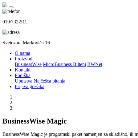
019/732-511
Svetozara Markovića 16
O nama
Proizvodi
BusinessWise
MicroBusiness Bilteni
BWNet
Kontakt
Podrška
Uputstva
Najčešća pitanja
Prijava grešaka
BusinessWise Magic
BusinessWise Magic je programski paket namenjen za skladišno, ili mag