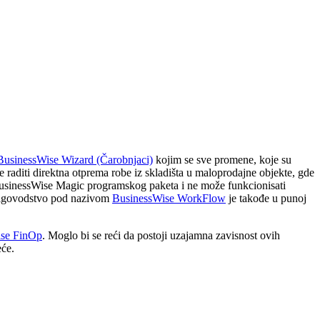
BusinessWise Wizard (Čarobnjaci)
kojim se sve promene, koje su
 raditi direktna otprema robe iz skladišta u maloprodajne objekte, gde
BusinessWise Magic programskog paketa i ne može funkcionisati
njigovodstvo pod nazivom
BusinessWise WorkFlow
je takođe u punoj
ise FinOp
. Moglo bi se reći da postoji uzajamna zavisnost ovih
eće.