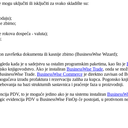
gu uključiti ili isključiti za svako skladište su:
odaju);
je zbirno;
e rokova dospeća - valuta);
;
n završetka dokumenta ili kasnije zbirno (BusinessWise Wizard);
gleda kada je u sadejstvu sa ostalim programskim paketima, kao što je
sko knjigovodstvo. Ako je instaliran
BusinessWise Trade
, onda se može
u BusinessWise Trade.
BusinessWise Commerce
je direktno zavisan od 
omogućava izradu profaktura i rezervaciju zaliha za kupca. Pogonsko k
rebovanja na bazi strukturnih sastavnica i praćenje faza u proizvodnji.
ija PDV, to je moguće jedino ako je na sistemu instaliran
BusinessW
agic evidencija PDV u BusinessWise FinOp će postojati, u protivnom n