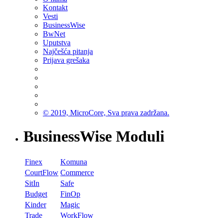
Kontakt
Vesti
BusinessWise
BwNet
Uputstva
Najčešća pitanja
Prijava grešaka
© 2019, MicroCore, Sva prava zadržana.
BusinessWise Moduli
Finex
Komuna
CourtFlow
Commerce
SitIn
Safe
Budget
FinOp
Kinder
Magic
Trade
WorkFlow