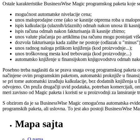
Ostale karakteristike BusinessWise Magic programskog paketa koje se mo
mogućnost automatske nivelacije cena;
unos maloprodajne cene (ako se kasnije otprema roba u malopr
ispis kalkulacija (ulaznih/izlaznih) odmah nakon unosa ili kasni
ispis računa odmah nakon fakturisanja ili kasnije zbirno;
unos valute plaćanja po artiklima (na računu mogu postojati viš
dozvola fakturisanja kada zalihe ne postoje (odlazak u "minus")
unos radnog naloga prilikom knjiženja (kod proizvodnje...);
unos troškovnog mesta kod trebovanja (kod proizvodnje...)
automatsko knjiženje u finansijskom knjigovodstvu odmah nako
Posebno treba naglasiti da se prava snaga ovog programskog paketa o
načinjene ovim programskim paketom, automatski proknjiže u finansij
se pri tome automatski izrađuju kalkulacije, bez dodatnih knjiženja 
odvojeno. On pruža drugačiji uvid podataka, potreban komercijali, 
meri zavisno od Magic paketa i koristi se u proizvodnji za lansiranje t
S obzirom da je sa BusinessWise Magic omogućena automatska evidenc
programskih paketa, ali uslovna. To jest ako postoji BusinessWise M
Mapa sajta
O nama