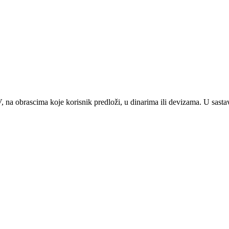
 na obrascima koje korisnik predloži, u dinarima ili devizama. U sast