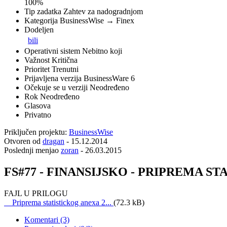
100%
Tip zadatka
Zahtev za nadogradnjom
Kategorija
BusinessWise → Finex
Dodeljen
bili
Operativni sistem
Nebitno koji
Važnost
Kritična
Prioritet
Trenutni
Prijavljena verzija
BusinessWare 6
Očekuje se u verziji
Neodređeno
Rok
Neodređeno
Glasova
Privatno
Priključen projektu:
BusinessWise
Otvoren od
dragan
-
15.12.2014
Poslednji menjao
zoran
-
26.03.2015
FS#77 - FINANSIJSKO - PRIPREMA S
FAJL U PRILOGU
Priprema statistickog anexa 2...
(72.3 kB)
Komentari (3)