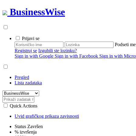
BusinessWise
Prijavi se
Podseti me
Registruj se
Izgubili ste lozinku?
Sign in with Google
Sign in with Facebook
Sign in with Micro
Pregled
Lista zadataka
Quick Actions
Uvid grafičkog prikaza zavisnosti
Status
Završen
% izvršenja