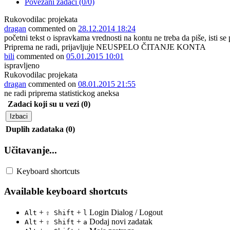
Povezani zadaci (0/0)
Rukovodilac projekata
dragan
commented on
28.12.2014 18:24
početni tekst o ispravkama vrednosti na kontu ne treba da piše, isti se
Priprema ne radi, prijavljuje NEUSPELO ČITANJE KONTA
bili
commented on
05.01.2015 10:01
ispravljeno
Rukovodilac projekata
dragan
commented on
08.01.2015 21:55
ne radi priprema statistickog aneksa
Zadaci koji su u vezi (0)
Izbaci
Duplih zadataka (0)
Učitavanje...
Keyboard shortcuts
Available keyboard shortcuts
+
+
Login Dialog / Logout
Alt
⇧ Shift
l
+
+
Dodaj novi zadatak
Alt
⇧ Shift
a