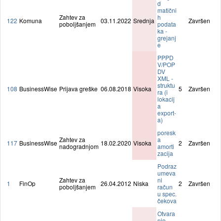
d
matični
Zahtev za
h
122
Komuna
03.11.2022
Srednja
Završen
poboljšanjem
podata
ka -
grejanj
e
PPPD
V/POP
DV
XML -
struktu
108
BusinessWise
Prijava greške
06.08.2018
Visoka
5
Završen
ra (i
lokacij
a
export-
a)
poresk
Zahtev za
a
117
BusinessWise
18.02.2020
Visoka
2
Završen
nadogradnjom
amorti
zacija
Podraz
umeva
Zahtev za
ni
1
FinOp
26.04.2012
Niska
2
Završen
poboljšanjem
račun
u spec.
čekova
Otvara
nje