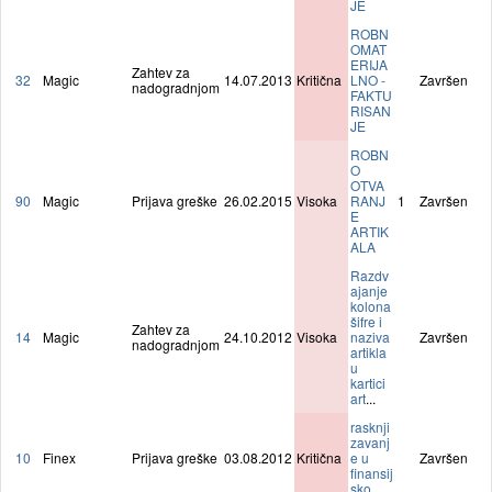
JE
ROBN
OMAT
ERIJA
Zahtev za
32
Magic
14.07.2013
Kritična
LNO -
Završen
nadogradnjom
FAKTU
RISAN
JE
ROBN
O
OTVA
90
Magic
Prijava greške
26.02.2015
Visoka
RANJ
1
Završen
E
ARTIK
ALA
Razdv
ajanje
kolona
šifre i
Zahtev za
14
Magic
24.10.2012
Visoka
naziva
Završen
nadogradnjom
artikla
u
kartici
art
...
rasknji
zavanj
10
Finex
Prijava greške
03.08.2012
Kritična
e u
Završen
finansij
sko