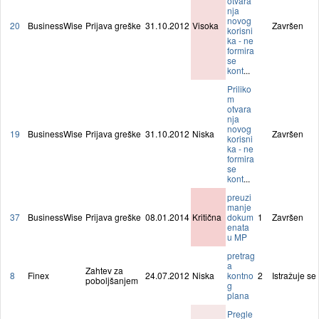
otvara
nja
novog
20
BusinessWise
Prijava greške
31.10.2012
Visoka
Završen
korisni
ka - ne
formira
se
kont
...
Priliko
m
otvara
nja
novog
19
BusinessWise
Prijava greške
31.10.2012
Niska
Završen
korisni
ka - ne
formira
se
kont
...
preuzi
manje
37
BusinessWise
Prijava greške
08.01.2014
Kritična
dokum
1
Završen
enata
u MP
pretrag
a
Zahtev za
8
Finex
24.07.2012
Niska
kontno
2
Istražuje se
poboljšanjem
g
plana
Pregle