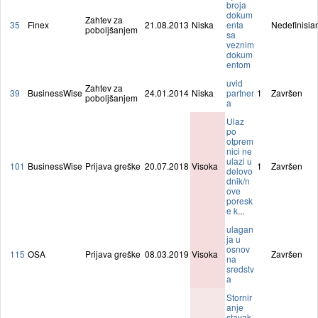
broja
dokum
Zahtev za
35
Finex
21.08.2013
Niska
enta
Nedefinisia
poboljšanjem
sa
veznim
dokum
entom
uvid
Zahtev za
39
BusinessWise
24.01.2014
Niska
partner
1
Završen
poboljšanjem
a
Ulaz
po
otprem
nici ne
ulazi u
101
BusinessWise
Prijava greške
20.07.2018
Visoka
1
Završen
delovo
dnik/n
ove
poresk
e k
...
ulagan
ja u
osnov
115
OSA
Prijava greške
08.03.2019
Visoka
Završen
na
sredstv
a
Stornir
anje
stavak