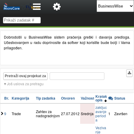
Dobrodošli u BusinessWise sistem praćenja greški i davanja predloga.
Učestvovanjem u radu doprinosite da softver koji koristite bude bolji i Vama
prilagođen.
Pretraži ovaj projekat za
Još uslova za pretragu
Kratak
Br.
Kategorija
Tip zadatka
Otvoren
Važnost
Status
opis
zakljuc
Zahtev za
avanje
9
Trade
27.07.2012
Srednja
1
Završen
nadogradnjom
period
a
Veziva
nje