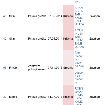
ay-u
SITAN
INVEN
TAR -
43
SitIn
Prijava greške
07.05.2014
Kritična
Završen
KNJIŽ
ENJE
ULAZA
SITAN
INVEN
TAR -
42
SitIn
Prijava greške
07.05.2014
Kritična
Završen
KNJIŽ
ENJE
ULAZA
Šifra
plaćan
ja i
poziv
Zahtev za
na broj
98
FinOp
07.11.2016
Srednja
Završen
poboljšanjem
u
dospel
o za
plaćan
je
ROBN
OMAT
ERIJA
33
Magic
Prijava greške
14.07.2013
Kritična
Završen
LNO -
KNJIŽ
ENJE