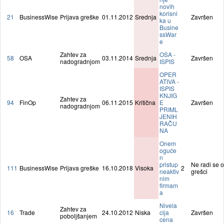
novih
korisni
21
BusinessWise
Prijava greške
01.11.2012
Srednja
Završen
ka u
Busine
ssWar
e
Zahtev za
OSA -
58
OSA
03.11.2014
Srednja
Završen
nadogradnjom
ISPIS
OPER
ATIVA -
ISPIS
KNJIG
Zahtev za
94
FinOp
06.11.2015
Kritična
E
Završen
nadogradnjom
PRIML
JENIH
RAČU
NA
Onem
oguće
n
pristup
Ne radi se o
111
BusinessWise
Prijava greške
16.10.2018
Visoka
2
neaktiv
grešci
nim
firmam
a
Nivela
Zahtev za
16
Trade
24.10.2012
Niska
cija
Završen
poboljšanjem
cena