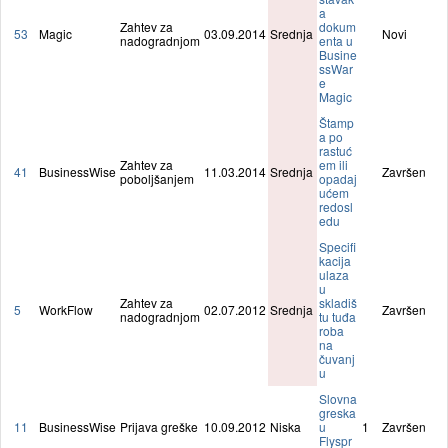
a
Zahtev za
dokum
53
Magic
03.09.2014
Srednja
Novi
nadogradnjom
enta u
Busine
ssWar
e
Magic
Štamp
a po
rastuć
Zahtev za
em ili
41
BusinessWise
11.03.2014
Srednja
Završen
poboljšanjem
opadaj
ućem
redosl
edu
Specifi
kacija
ulaza
u
Zahtev za
skladiš
5
WorkFlow
02.07.2012
Srednja
Završen
nadogradnjom
tu tuđa
roba
na
čuvanj
u
Slovna
greska
11
BusinessWise
Prijava greške
10.09.2012
Niska
u
1
Završen
Flyspr