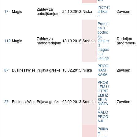
Promet
Zahtev za
17
Magic
24.10.2012
Niska
artikal
Završen
poboljšanjem
a
Prome
na u
podno
žju
Zahtev za
Dodeljen
112
Magic
18.10.2018
Srednja
fakture
nadogradnjom
programeru
iz
magac
ina
usluga
PROG
87
BusinessWise
Prijava greške
18.02.2015
Niska
RAM
Završen
KASA
PROB
LEM U
OTPR
EMI IZ
SKLA
27
BusinessWise
Prijava greške
02.02.2013
Srednja
Završen
DIŠTA
U
MALO
PROD
AJU
Priliko
m