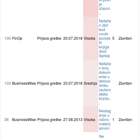
je
izlazni
.
..
Netača
n zbir
kod
novih
100
FinOp
Prijava greške
20.07.2018
Visoka
poresk
5
Završen
ih
knjiga
(kod
ispisa)
Netača
n broj
dokum
enta u
delovo
103
BusinessWise
Prijava greške
23.07.2018
Srednja
Završen
dniku
(autom
atsko
knjiže
..
.
Neslag
anje u
36
BusinessWise
Prijava greške
27.08.2013
Visoka
robno
1
Završen
materij
alnom
Ne