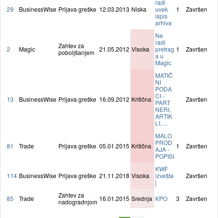
radi
29
BusinessWise
Prijava greške
12.03.2013
Niska
uvek
1
Završen
ispis
arhiva
Ne
radi
Zahtev za
2
Magic
21.05.2012
Visoka
pretrag
1
Završen
poboljšanjem
a u
Magic
MATIČ
NI
PODA
CI -
13
BusinessWise
Prijava greške
16.09.2012
Kritična
Završen
PART
NERI,
ARTIK
LI, ...
MALO
PROD
81
Trade
Prijava greške
05.01.2015
Kritična
1
Završen
AJA -
POPISI
KWF
114
BusinessWise
Prijava greške
21.11.2018
Visoka
izvešta
Završen
j
Zahtev za
85
Trade
16.01.2015
Srednja
KPO
3
Završen
nadogradnjom