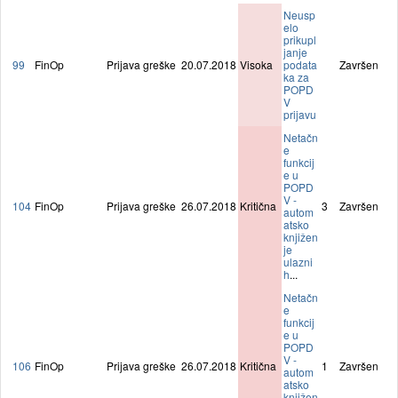
Neusp
elo
prikupl
janje
99
FinOp
Prijava greške
20.07.2018
Visoka
podata
Završen
ka za
POPD
V
prijavu
Netačn
e
funkcij
e u
POPD
V -
104
FinOp
Prijava greške
26.07.2018
Kritična
3
Završen
autom
atsko
knjižen
je
ulazni
h
...
Netačn
e
funkcij
e u
POPD
V -
106
FinOp
Prijava greške
26.07.2018
Kritična
1
Završen
autom
atsko
knjižen