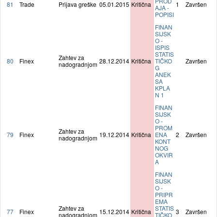
PROD
81
Trade
Prijava greške
05.01.2015
Kritična
1
Završen
AJA -
POPISI
FINAN
SIJSK
O -
ISPIS
STATIS
Zahtev za
80
Finex
28.12.2014
Kritična
TIČKO
Završen
nadogradnjom
G
ANEK
SA
KPLA
N 1
FINAN
SIJSK
O -
PROM
Zahtev za
79
Finex
19.12.2014
Kritična
ENA
2
Završen
nadogradnjom
KONT
NOG
OKVIR
A
FINAN
SIJSK
O -
PRIPR
EMA
Zahtev za
STATIS
77
Finex
15.12.2014
Kritična
3
Završen
nadogradnjom
TIČKO