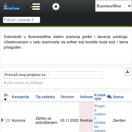
Dobrodošli u BusinessWise sistem praćenja greški i davanja predloga.
Učestvovanjem u radu doprinosite da softver koji koristite bude bolji i Vama
prilagođen.
Pretraži ovaj projekat za
Još uslova za pretragu
Br.
Kratak
Kategorija
Tip zadatka
Otvoren
Važnost
Status
opis
Pregle
d
matični
Zahtev za
h
122
Komuna
03.11.2022
Srednja
Završen
poboljšanjem
podata
ka -
grejanj