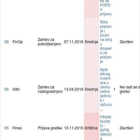
ka za
POPD
V
prijavu
Šifra
plaćan
ja i
poziv
Zahtev za
na broj
98
FinOp
07.11.2016
Srednja
Završen
poboljšanjem
u
dospel
o za
plaćan
je
Ispis
sitnog
invent
ara u
Zahtev za
okviru
Ne radi se 
96
SitIn
13.04.2016
Srednja
1
nadogradnjom
radne
grešci
jedinic
e i
računo
...
FINAN
SIJSK
O -
95
Finex
Prijava greške
10.11.2015
Kritična
Završen
ISPIS
ARHIV
A