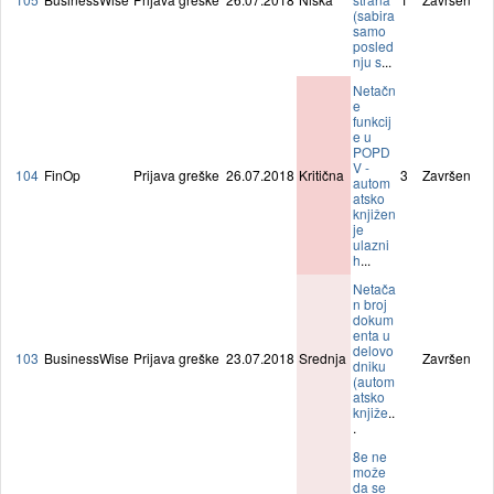
(sabira
samo
posled
nju s
...
Netačn
e
funkcij
e u
POPD
V -
104
FinOp
Prijava greške
26.07.2018
Kritična
3
Završen
autom
atsko
knjižen
je
ulazni
h
...
Netača
n broj
dokum
enta u
delovo
103
BusinessWise
Prijava greške
23.07.2018
Srednja
Završen
dniku
(autom
atsko
knjiže
..
.
8e ne
može
da se