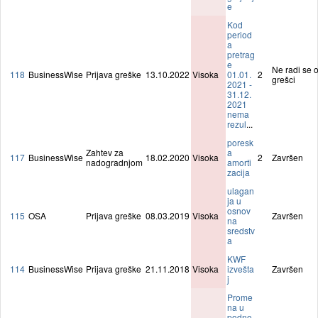
e
Kod
period
a
pretrag
e
Ne radi se 
118
BusinessWise
Prijava greške
13.10.2022
Visoka
01.01.
2
grešci
2021 -
31.12.
2021
nema
rezul
...
poresk
Zahtev za
a
117
BusinessWise
18.02.2020
Visoka
2
Završen
nadogradnjom
amorti
zacija
ulagan
ja u
osnov
115
OSA
Prijava greške
08.03.2019
Visoka
Završen
na
sredstv
a
KWF
114
BusinessWise
Prijava greške
21.11.2018
Visoka
izvešta
Završen
j
Prome
na u
podno