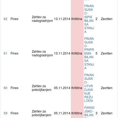
FINAN
SIJSK
O -
Zahtev za
ISPIS
62
Finex
13.11.2014
Kritična
2
Završen
nadogradnjom
BILAN
SA
STANJ
A
FINAN
SIJSK
O -
PRIPR
Zahtev za
61
Finex
13.11.2014
Kritična
EMA
5
Završen
nadogradnjom
BILAN
SA
STANJ
A
FINAN
SIJSK
O -
Zahtev za
UTVR
60
Finex
05.11.2014
Kritična
Završen
poboljšanjem
DJIVA
NJE
REZU
LTATA
FIANSI
Zahtev za
JSKO -
59
Finex
05.11.2014
Kritična
3
Završen
poboljšanjem
BILAN