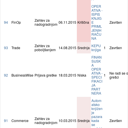
OPER
ATIVA -
ISPIS
KNJIG
Zahtev za
94
FinOp
06.11.2015
Kritična
E
Završen
nadogradnjom
PRIML
JENIH
RAČU
NA
Zahtev za
KEPU
93
Trade
14.08.2015
Srednja
1
Završen
poboljšanjem
knjiga
FINAN
SIJSK
A
OPER
ATIVA -
Ne radi se 
92
BusinessWise
Prijava greške
18.03.2015
Niska
1
SPECI
grešci
FIKACI
JA
PART
NERA
Autom
atsko
knjižen
je
pazara
Zahtev za
91
Commerce
10.03.2015
Srednja
kada
Završen
nadogradnjom
se