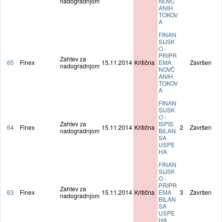
nadogradnjom
NOVČ
ANIH
TOKOV
A
FINAN
SIJSK
O -
PRIPR
Zahtev za
65
Finex
15.11.2014
Kritična
EMA
Završen
nadogradnjom
NOVČ
ANIH
TOKOV
A
FINAN
SIJSK
O -
Zahtev za
ISPIS
64
Finex
15.11.2014
Kritična
2
Završen
nadogradnjom
BILAN
SA
USPE
HA
FINAN
SIJSK
O -
PRIPR
Zahtev za
63
Finex
15.11.2014
Kritična
EMA
3
Završen
nadogradnjom
BILAN
SA
USPE
HA