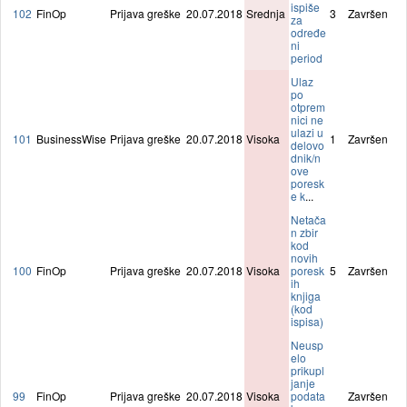
ispiše
102
FinOp
Prijava greške
20.07.2018
Srednja
3
Završen
za
određe
ni
period
Ulaz
po
otprem
nici ne
ulazi u
101
BusinessWise
Prijava greške
20.07.2018
Visoka
1
Završen
delovo
dnik/n
ove
poresk
e k
...
Netača
n zbir
kod
novih
100
FinOp
Prijava greške
20.07.2018
Visoka
poresk
5
Završen
ih
knjiga
(kod
ispisa)
Neusp
elo
prikupl
janje
99
FinOp
Prijava greške
20.07.2018
Visoka
podata
Završen