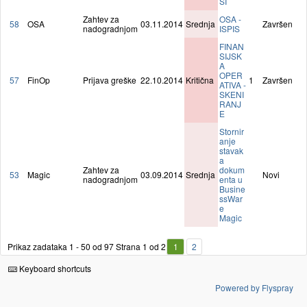
SI
Zahtev za
OSA -
58
OSA
03.11.2014
Srednja
Završen
nadogradnjom
ISPIS
FINAN
SIJSK
A
OPER
57
FinOp
Prijava greške
22.10.2014
Kritična
1
Završen
ATIVA -
SKENI
RANJ
E
Stornir
anje
stavak
a
Zahtev za
dokum
53
Magic
03.09.2014
Srednja
Novi
nadogradnjom
enta u
Busine
ssWar
e
Magic
Prikaz zadataka 1 - 50 od 97
Strana 1 od 2
1
2
Keyboard shortcuts
Powered by Flyspray