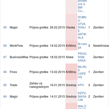
profakt
ure iz
BW
Co
...
ROBN
O
OTVA
90
Magic
Prijava greške
26.02.2015
Visoka
RANJ
1
Završen
E
ARTIK
ALA
Br.nalo
89
WorkFlow
Prijava greške
19.02.2015
Kritična
3
Nedefinisia
ga
PROG
87
BusinessWise
Prijava greške
18.02.2015
Niska
RAM
Završen
KASA
BILAN
S
86
Finex
Prijava greške
13.02.2015
Kritična
1
Završen
USPE
HA
Zahtev za
85
Trade
16.01.2015
Srednja
KPO
3
Završen
nadogradnjom
KEPU-
84
Magic
Prijava greške
14.01.2015
Srednja
MAGA
2
Završen
CIN
MALO