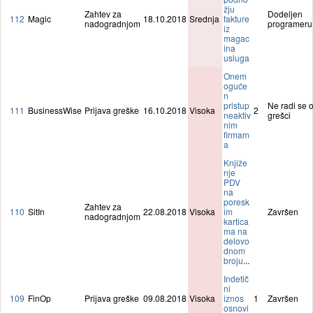
žju
Zahtev za
Dodeljen
112
Magic
18.10.2018
Srednja
fakture
nadogradnjom
programeru
iz
magac
ina
usluga
Onem
oguće
n
pristup
Ne radi se 
111
BusinessWise
Prijava greške
16.10.2018
Visoka
2
neaktiv
grešci
nim
firmam
a
Knjiže
nje
PDV
na
poresk
Zahtev za
110
SitIn
22.08.2018
Visoka
im
Završen
nadogradnjom
kartica
ma na
delovo
dnom
broju
...
Indetič
ni
109
FinOp
Prijava greške
09.08.2018
Visoka
iznos
1
Završen
osnovi