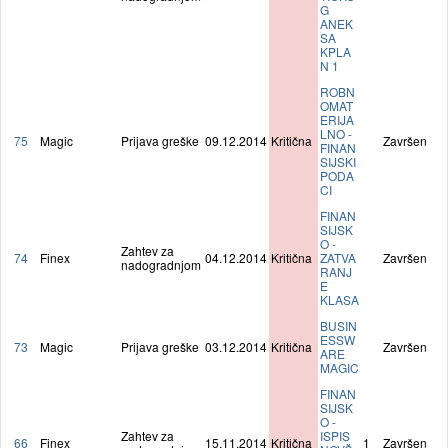
G
ANEK
SA
KPLA
N 1
ROBN
OMAT
ERIJA
LNO -
75
Magic
Prijava greške
09.12.2014
Kritična
Završen
FINAN
SIJSKI
PODA
CI
FINAN
SIJSK
O -
Zahtev za
74
Finex
04.12.2014
Kritična
ZATVA
Završen
nadogradnjom
RANJ
E
KLASA
BUSIN
ESSW
73
Magic
Prijava greške
03.12.2014
Kritična
Završen
ARE
MAGIC
FINAN
SIJSK
O -
Zahtev za
ISPIS
66
Finex
15.11.2014
Kritična
1
Završen