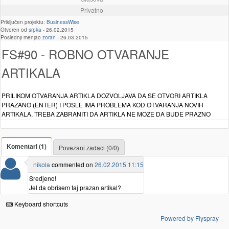
Privatno
Priključen projektu:
BusinessWise
Otvoren od
srpka
-
26.02.2015
Poslednji menjao
zoran
-
26.03.2015
FS#90 - ROBNO OTVARANJE
ARTIKALA
PRILIKOM OTVARANJA ARTIKLA DOZVOLJAVA DA SE OTVORI ARTIKLA
PRAZANO (ENTER) I POSLE IMA PROBLEMA KOD OTVARANJA NOVIH
ARTIKALA, TREBA ZABRANITI DA ARTIKLA NE MOZE DA BUDE PRAZNO
Komentari (1)
Povezani zadaci (0/0)
nikola
commented on
26.02.2015 11:15
Sredjeno!
Jel da obrisem taj prazan artikal?
Keyboard shortcuts
Powered by Flyspray