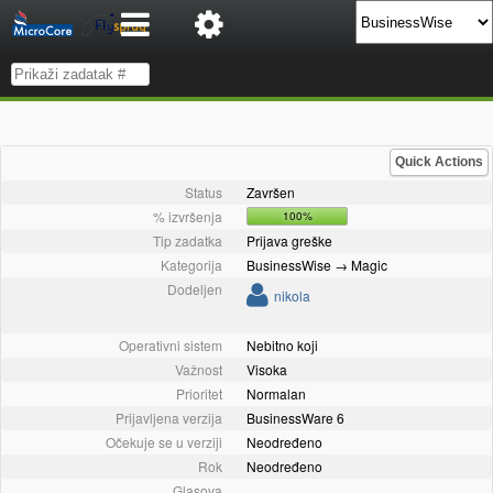
Quick Actions
Status
Završen
% izvršenja
100%
Tip zadatka
Prijava greške
Kategorija
BusinessWise → Magic
Dodeljen
nikola
Operativni sistem
Nebitno koji
Važnost
Visoka
Prioritet
Normalan
Prijavljena verzija
BusinessWare 6
Očekuje se u verziji
Neodređeno
Rok
Neodređeno
Glasova