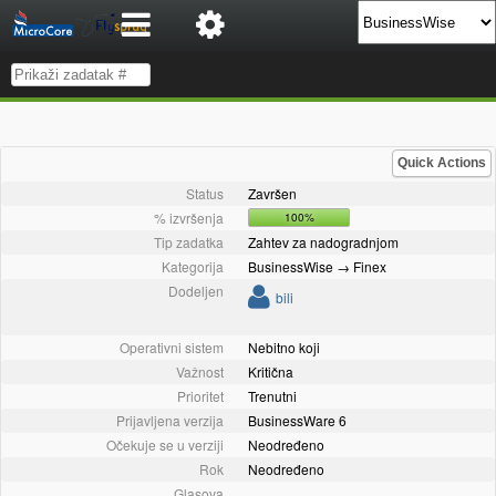
Quick Actions
Status
Završen
% izvršenja
100%
Tip zadatka
Zahtev za nadogradnjom
Kategorija
BusinessWise → Finex
Dodeljen
bili
Operativni sistem
Nebitno koji
Važnost
Kritična
Prioritet
Trenutni
Prijavljena verzija
BusinessWare 6
Očekuje se u verziji
Neodređeno
Rok
Neodređeno
Glasova