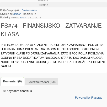
Privatno
Priključen projektu:
BusinessWise
Otvoren od
dragan
-
04.12.2014
Poslednji menjao
zoran
-
26.03.2015
FS#74 - FINANSIJSKO - ZATVARANJE
KLASA
PRILIKOM ZATVARANJA KLASA NE RADI SE UVEK ZATVARANJE POD 31-12,
JER KADA FIRMA PRESTANE SA RADOM U TOKU GODINE POTREBNO JE
ZATVORITI KLASE PO DATUM ZATVARANJA, ZATO ISPOD POLJA POSLOVNA
GODINA TREBA DODATI DATUM NALOGA, U STARTU KAO DATUM NALOGA
NUDITI 31-12-POSLOVNE GODINE, S TIM DA OPERATER MOŽE DA PROMENI
DATUM.
Komentari (0)
Povezani zadaci (0/0)
Keyboard shortcuts
Powered by Flyspray