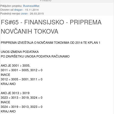
Priključen projektu:
BusinessWise
Otvoren od
dragan
-
15.11.2014
Poslednji menjao
zoran
-
26.03.2015
FS#65 - FINANSIJSKO - PRIPREMA
NOVČANIH TOKOVA
PRIPREMA IZVEŠTAJA O NOVČANIM TOKOVIMA OD 2014-TE KPLAN 1
UNOS IZMENA PODATAKA
PO ZAVRŠETKU UNOSA PODATKA RAČUNAMO
AKO JE 3001 > 3005,
3011 = 3001 – 3005, 3012 = 0
INACE
3012 = 3005 – 3001, 3011 = 0
KRAJ AKO
AKO JE 3013 > 3019
3023 = 3013 – 3019, 3024 = 0
INACE
3024 = 3019 – 3013, 3023 = 0
KRAJ AKO