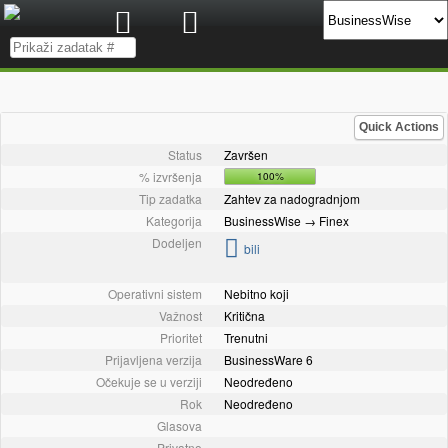
Quick Actions
Status
Završen
% izvršenja
100%
Tip zadatka
Zahtev za nadogradnjom
Kategorija
BusinessWise → Finex
Dodeljen
bili
Operativni sistem
Nebitno koji
Važnost
Kritična
Prioritet
Trenutni
Prijavljena verzija
BusinessWare 6
Očekuje se u verziji
Neodređeno
Rok
Neodređeno
Glasova
Privatno