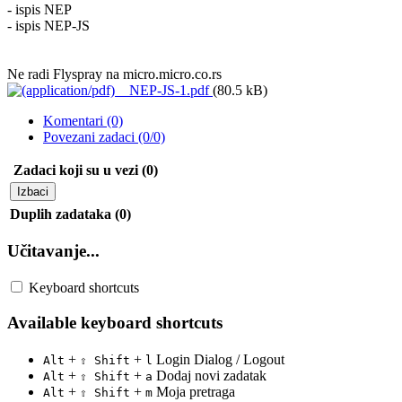
- ispis NEP
- ispis NEP-JS
Ne radi Flyspray na micro.micro.co.rs
NEP-JS-1.pdf
(80.5 kB)
Komentari (0)
Povezani zadaci (0/0)
Zadaci koji su u vezi (0)
Izbaci
Duplih zadataka (0)
Učitavanje...
Keyboard shortcuts
Available keyboard shortcuts
+
+
Login Dialog / Logout
Alt
⇧ Shift
l
+
+
Dodaj novi zadatak
Alt
⇧ Shift
a
+
+
Moja pretraga
Alt
⇧ Shift
m