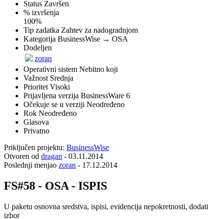
Status
Završen
% izvršenja
100%
Tip zadatka
Zahtev za nadogradnjom
Kategorija
BusinessWise → OSA
Dodeljen
zoran
Operativni sistem
Nebitno koji
Važnost
Srednja
Prioritet
Visoki
Prijavljena verzija
BusinessWare 6
Očekuje se u verziji
Neodređeno
Rok
Neodređeno
Glasova
Privatno
Priključen projektu:
BusinessWise
Otvoren od
dragan
-
03.11.2014
Poslednji menjao
zoran
-
17.12.2014
FS#58 - OSA - ISPIS
U paketu osnovna sredstva, ispisi, evidencija nepokretnosti, dodati
izbor