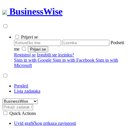
BusinessWise
Prijavi se
Podseti
me
Registruj se
Izgubili ste lozinku?
Sign in with Google
Sign in with Facebook
Sign in with
Microsoft
Pregled
Lista zadataka
Quick Actions
Uvid grafičkog prikaza zavisnosti