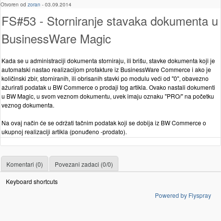
Otvoren od
zoran
-
03.09.2014
FS#53 - Storniranje stavaka dokumenta u
BusinessWare Magic
Kada se u administraciji dokumenta storniraju, ili brišu, stavke dokumenta koji je
automatski nastao realizacijom profakture iz BusinessWare Commerce i ako je
količinski zbir, storniranih, ili obrisanih stavki po modulu veći od "0", obavezno
ažurirati podatak u BW Commerce o prodaji tog artikla. Ovako nastali dokumenti
u BW Magic, u svom veznom dokumentu, uvek imaju oznaku "PRO/" na početku
veznog dokumenta.
Na ovaj način će se održati tačnim podatak koji se dobija iz BW Commerce o
ukupnoj realizaciji artikla (ponuđeno -prodato).
Komentari (0)
Povezani zadaci (0/0)
Keyboard shortcuts
Powered by Flyspray