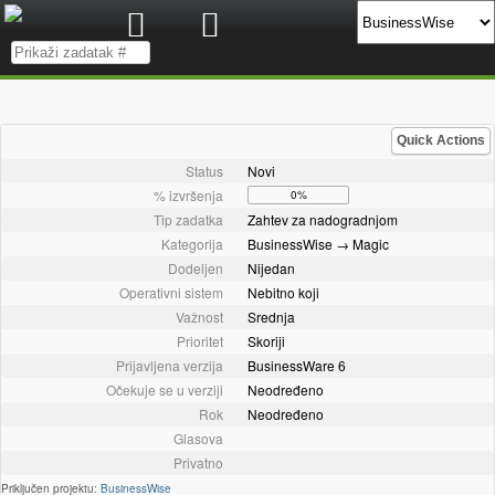
Quick Actions
Status
Novi
% izvršenja
0%
Tip zadatka
Zahtev za nadogradnjom
Kategorija
BusinessWise → Magic
Dodeljen
Nijedan
Operativni sistem
Nebitno koji
Važnost
Srednja
Prioritet
Skoriji
Prijavljena verzija
BusinessWare 6
Očekuje se u verziji
Neodređeno
Rok
Neodređeno
Glasova
Privatno
Priključen projektu:
BusinessWise