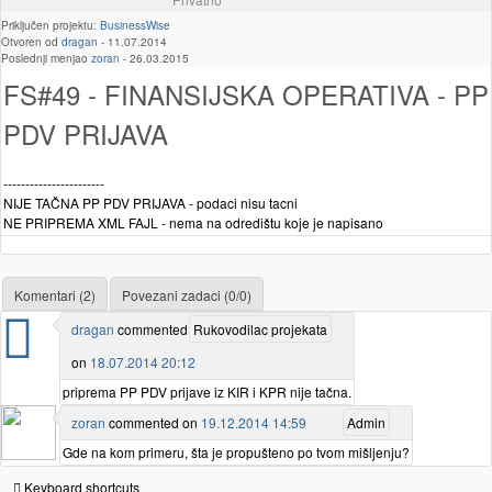
Priključen projektu:
BusinessWise
Otvoren od
dragan
-
11.07.2014
Poslednji menjao
zoran
-
26.03.2015
FS#49 - FINANSIJSKA OPERATIVA - PP
PDV PRIJAVA
-----------------------
NIJE TAČNA PP PDV PRIJAVA - podaci nisu tacni
NE PRIPREMA XML FAJL - nema na odredištu koje je napisano
Komentari (2)
Povezani zadaci (0/0)
dragan
commented
Rukovodilac projekata
on
18.07.2014 20:12
priprema PP PDV prijave iz KIR i KPR nije tačna.
zoran
commented on
19.12.2014 14:59
Admin
Gde na kom primeru, šta je propušteno po tvom mišljenju?
Keyboard shortcuts