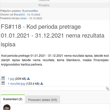
Privatno
Priključen projektu:
BusinessWise
Otvoren od
Braca003
-
13.10.2022
Poslednji menjao
zoran
-
13.10.2022
FS#118 - Kod perioda pretrage
01.01.2021 - 31.12.2021 nema rezultata
ispisa
Kod perioda pretrage 01.01.2021 - 31.12.2021 nema rezultata ispisa, takođe kod
starijih ispisa takođe nema rezultata, šema Stambeno, maska Finansijsko
knjigovodstvo/ kartica partnera.
1.jpg
(209 kB)
1-rezultat.jpg
(123.4 kB)
Komentari (2)
Povezani zadaci (0/0)