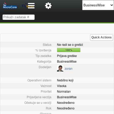
Quick Actions
Status
Ne radi se o grešci
% izvršenja
100%
Tip zadatka
Prijava greške
Kategorija
BusinessWise
Dodeljen
zoran
Operativni sistem
Nebitno koji
Važnost
Visoka
Prioritet
Normalan
Prijavljena verzija
BusinessWise
Očekuje se u verziji
Neodređeno
Rok
Neodređeno
Glasova