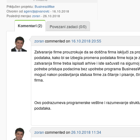
Priključen projektu:
BusinessWise
Otvoren od
agencijajovanovic
-
16.10.2018
Poslednji menjao
zoran
-
26.10.2018
Komentari (2)
Povezani zadaci (0/0)
zoran
commented on
16.10.2018 20:55
Zatvaranje firme prouzrokuje da se dotična firma isključi za pr
podataka, kako bi se izbegla promena podataka firme koja je 
zatvaranja firme treba ispisati arhive i iste sačuvati na sigurnoj
potrebe pristupa podacima bez upotrebe programa BusinessWi
moguć nakon postavljanja statusa firme za čitanje i pisanje, č
firma.
Ovo podrazumeva programerske veštine i razumevanje struktu
podataka.
zoran
commented on
26.10.2018 11:34