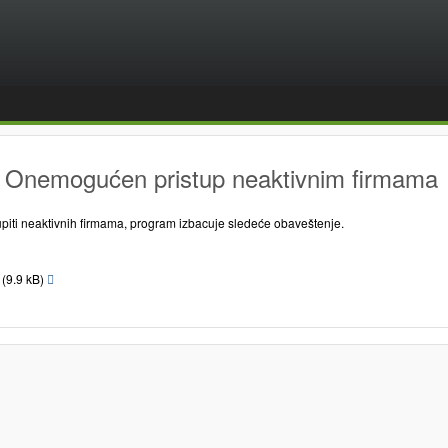
 Onemogućen pristup neaktivnim firmama
piti neaktivnih firmama, program izbacuje sledeće obaveštenje.
g
(9.9 kB)