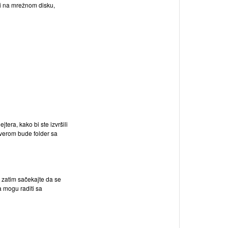
ti na mrežnom disku,
tera, kako bi ste izvršili
ftverom bude folder sa
 zatim sačekajte da se
a mogu raditi sa