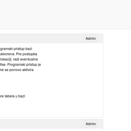
Admin
ogramski pristup bazi
zatvorena. Pre postupka
 lokaciji, radi eventualne
se. Programski pristup je
ime se ponovo aktivira
re tabela u bazi
Admin