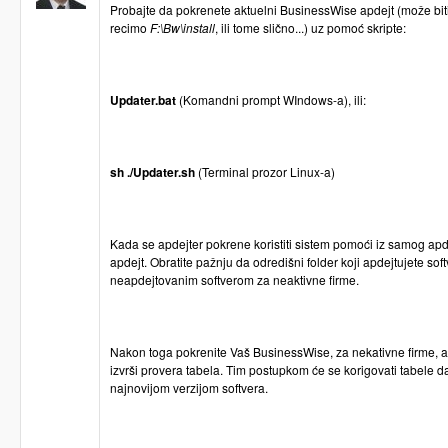
Probajte da pokrenete aktuelni BusinessWise apdejt (može bi
recimo
F:\Bw\install
, ili tome slično...) uz pomoć skripte:
Updater.bat
(Komandni prompt WIndows-a), ili:
sh ./Updater.sh
(Terminal prozor Linux-a)
Kada se apdejter pokrene koristiti sistem pomoći iz samog apdej
apdejt. Obratite pažnju da odredišni folder koji apdejtujete so
neapdejtovanim softverom za neaktivne firme.
Nakon toga pokrenite Vaš BusinessWise, za nekativne firme, a
izvrši provera tabela. Tim postupkom će se korigovati tabele d
najnovijom verzijom softvera.