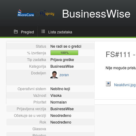
BusinessWise
Pregled
Lista zadataka
Status
Ne radi se o grešci
FS#111 -
% izvršenja
100%
Tip zadatka
Prijava greške
Kategorija
BusinessWise
NIje moguće pristu
Dodeljen
zoran
Neaktivni.jp
Operativni sistem
Nebitno koji
Važnost
Visoka
Prioritet
Normalan
Prijavljena verzija
BusinessWise
Očekuje se u verziji
Neodređeno
Rok
Neodređeno
Glasova
Privatno