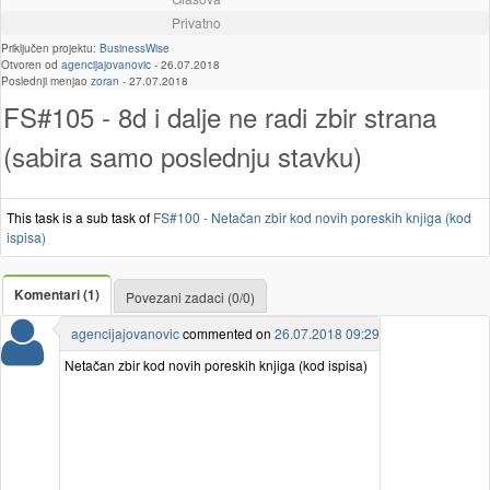
Privatno
Priključen projektu:
BusinessWise
Otvoren od
agencijajovanovic
-
26.07.2018
Poslednji menjao
zoran
-
27.07.2018
FS#105 - 8d i dalje ne radi zbir strana
(sabira samo poslednju stavku)
This task is a sub task of
FS#100 - Netačan zbir kod novih poreskih knjiga (kod
ispisa)
Komentari (1)
Povezani zadaci (0/0)
agencijajovanovic
commented on
26.07.2018 09:29
Netačan zbir kod novih poreskih knjiga (kod ispisa)