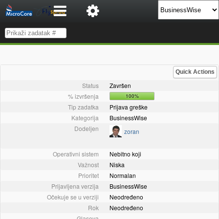
Quick Actions
Status
Završen
% izvršenja
100%
Tip zadatka
Prijava greške
Kategorija
BusinessWise
Dodeljen
zoran
Operativni sistem
Nebitno koji
Važnost
Niska
Prioritet
Normalan
Prijavljena verzija
BusinessWise
Očekuje se u verziji
Neodređeno
Rok
Neodređeno
Glasova